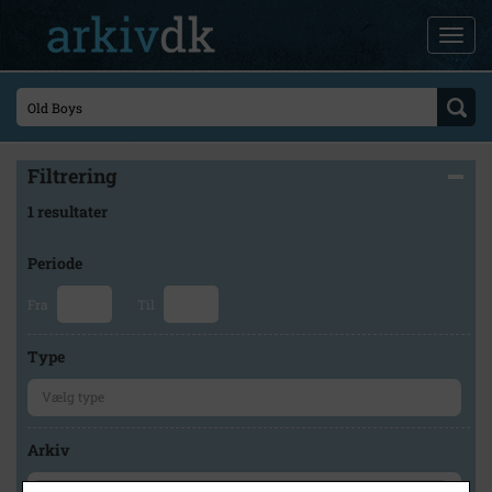
Filtrering
1 resultater
Periode
Fra
Til
Type
Arkiv
×
Glostrup Arkiv / Byhistorisk Hus