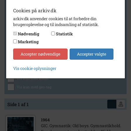
Cookies på arkiv.dk
arkiv.dk anvender cookies til at forbedre din
Geografi
brugeroplevelse og til indsamling af statistik.
Nødvendig
Statistik
Marketing
Generelt
Vis kun med billeder
Accepter nødvendige
Accepter valgte
Vis kun med filmklip
Vis cookie oplysninger
Vis kun med lydklip
Vis kun med kilder
Vis kun med geo-tag
Side 1 af 1
1964
GIC. Gymnastik: Old boys. Gymnastikhold.