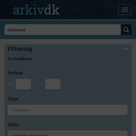
Filtrering
31 resultater
Periode
Fra
Til
Type
Arkiv
×
Holbæk Stadsarkiv