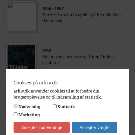
1966
- 1967
The Feetwarmers spiller på Den Blå Ged i
Odsherred
1962
Odsherred Jernbane og Høng Tølløse
jernbane
Cookies på arkiv.dk
arkiv.dk anvender cookies til at forbedre din
1962
brugeroplevelse og til indsamling af statistik.
Odsherred Jernbane og Høng Tølløse
jernbane
Nødvendig
Statistik
Marketing
Accepter nødvendige
Accepter valgte
1962