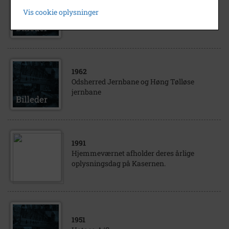
Odsherred Jernbane og Høng Tølløse
Vis cookie oplysninger
jernbane
1962
Odsherred Jernbane og Høng Tølløse
jernbane
1991
Hjemmeværnet afholder deres årlige
oplysningsdag på Kasernen.
1951