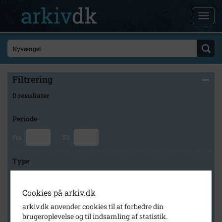
Filtrering
0 resultater
Periode
Fra
Til
Type
Cookies på arkiv.dk
Arkiv
arkiv.dk anvender cookies til at forbedre din
brugeroplevelse og til indsamling af statistik.
×
Kalundborg Lokalarkiv