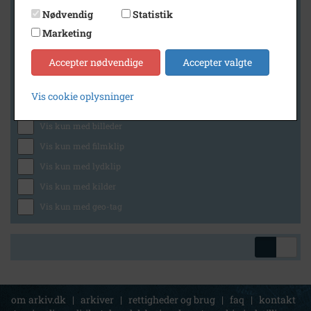
Nødvendig
Statistik
Marketing
Geografi
Accepter nødvendige
Accepter valgte
Vis cookie oplysninger
Generelt
Vis kun med billeder
Vis kun med filmklip
Vis kun med lydklip
Vis kun med kilder
Vis kun med geo-tag
om arkiv.dk
|
arkiver
|
rettigheder og brug
|
faq
|
kontakt