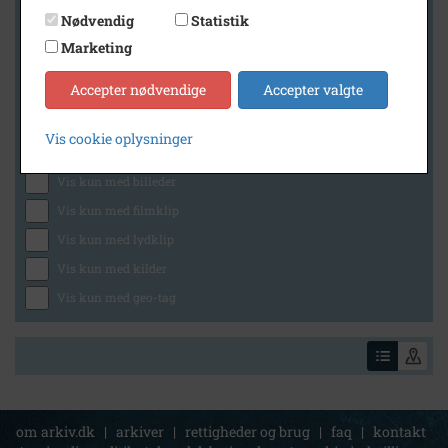
Nødvendig
Statistik
Marketing
Geografi
Accepter nødvendige
Accepter valgte
Vis cookie oplysninger
Generelt
Vis kun med billeder
Vis kun med filmklip
Vis kun med lydklip
Vis kun med kilder
Vis kun med geo-tag
om arkiv.dk
|
arkiver
|
rettigheder og brug
|
faq
|
kontakt