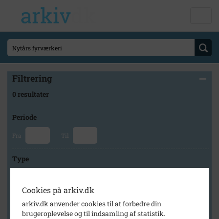
Filtrering
0 resultater
Periode
Fra
Til
Type
Cookies på arkiv.dk
Arkiv
arkiv.dk anvender cookies til at forbedre din
brugeroplevelse og til indsamling af statistik.
×
Byhistorisk Samling og Arkiv i Høje-Taastrup Kommune