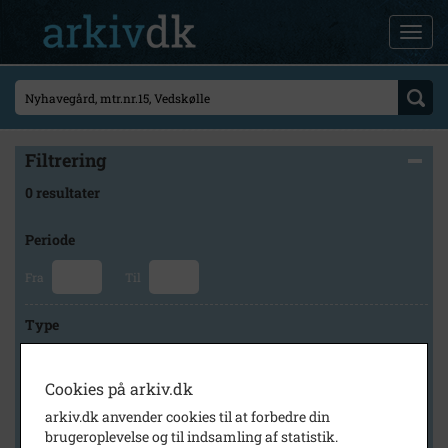
Filtrering
0 resultater
Periode
Fra
Til
Type
Cookies på arkiv.dk
Arkiv
arkiv.dk anvender cookies til at forbedre din
brugeroplevelse og til indsamling af statistik.
×
Lokalhistorisk Arkiv for Herfølge-Sædder Sogne