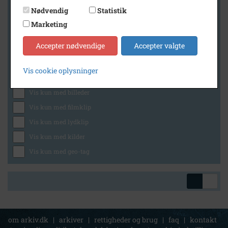
Nødvendig
Statistik
Marketing
Geografi
Accepter nødvendige
Accepter valgte
Vis cookie oplysninger
Generelt
Vis kun med billeder
Vis kun med filmklip
Vis kun med lydklip
Vis kun med kilder
Vis kun med geo-tag
om arkiv.dk
|
arkiver
|
rettigheder og brug
|
faq
|
kontakt