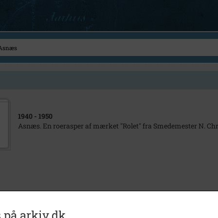
1940
- 1950
Asnæs. En roerasper af mærket "Rolet" fra Smedemester N. Chr
 på arkiv.dk