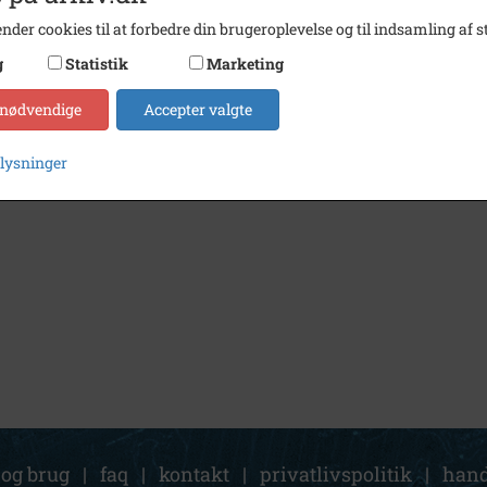
nder cookies til at forbedre din brugeroplevelse og til indsamling af st
g
Statistik
Marketing
 nødvendige
Accepter valgte
plysninger
 og brug
|
faq
|
kontakt
|
privatlivspolitik
|
hand