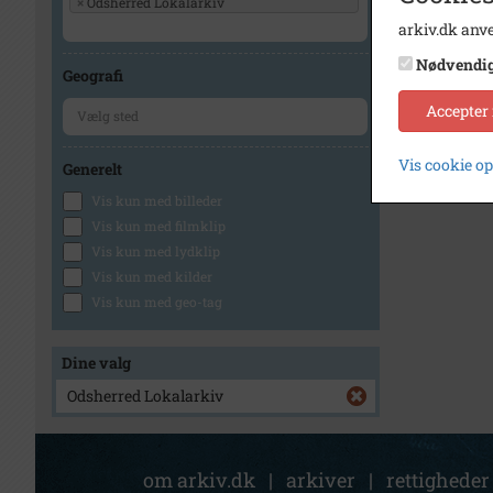
×
Odsherred Lokalarkiv
arkiv.dk anve
Nødvendi
Geografi
Accepter
Vis cookie o
Generelt
Vis kun med billeder
Vis kun med filmklip
Vis kun med lydklip
Vis kun med kilder
Vis kun med geo-tag
Dine valg
Odsherred Lokalarkiv
om arkiv.dk
|
arkiver
|
rettigheder