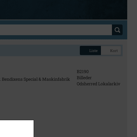
Liste
Kort
B2190
Billeder
. Bendixens Special & Maskinfabrik
Odsherred Lokalarkiv