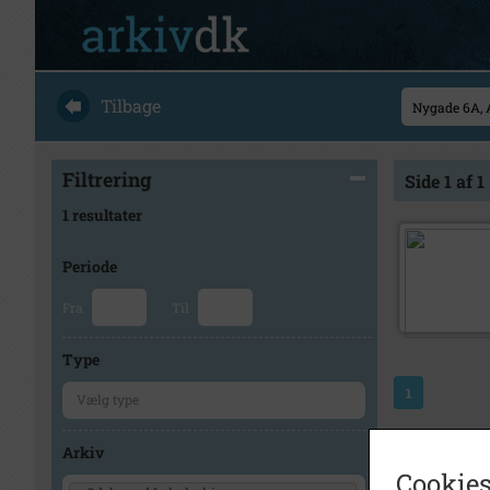
Tilbage
Filtrering
Side 1 af 1
1 resultater
Periode
Fra
Til
Type
1
Arkiv
Cookies