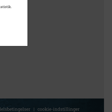
atistik.
elsbetingelser
|
cookie-indstillinger