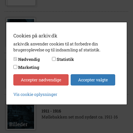
1903
- 1947
Petersen, Alfred, malermester
Cookies på arkiv.dk
arkiv.dk anvender cookies til at forbedre din
brugeroplevelse og til indsamling af statistik.
Nødvendig
Statistik
Marketing
1896
Lavbæk - Nygade, Kalundborg
Accepter nødvendige
Accepter valgte
Vis cookie oplysninger
1911
- 1916
Møllebakken set mod sydøst ca. 1911-16