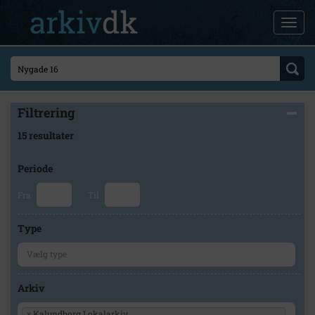
Filtrering
15 resultater
Periode
Fra
Til
Type
Arkiv
×
Kalundborg Lokalarkiv