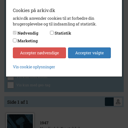
Cookies på arkiv.dk
arkiv.dk anvender cookies til at forbedre din
Geografi
brugeroplevelse og til indsamling af statistik.
Nødvendig
Statistik
Marketing
Generelt
Vis kun med billeder
Accepter nødvendige
Accepter valgte
Vis kun med filmklip
Vis cookie oplysninger
Vis kun med lydklip
Vis kun med kilder
Vis kun med geo-tag
Side 1 af 1
1947