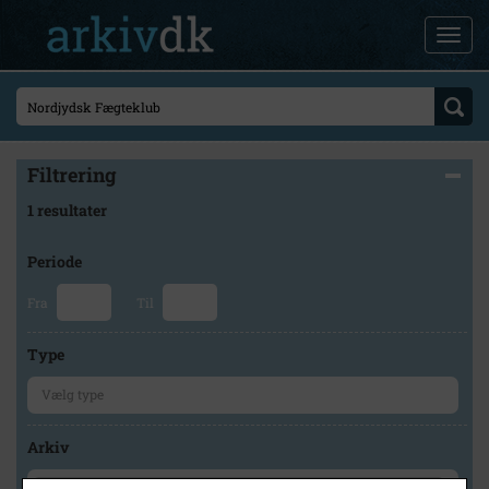
Filtrering
1 resultater
Periode
Fra
Til
Type
Arkiv
×
SIFA Idrætshistorisk Samling