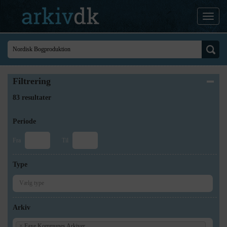
Filtrering
83 resultater
Periode
Fra
Til
Type
Arkiv
×
Faxe Kommunes Arkiver