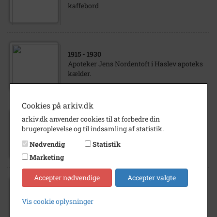
kaffebord
1915
- 1930
Apoteker Jens Nordentoft i Haslev apoteks
kælder.
Cookies på arkiv.dk
arkiv.dk anvender cookies til at forbedre din
1914
brugeroplevelse og til indsamling af statistik.
Familien Nordentoft på en altan i Båstad.
Nødvendig
Statistik
Marketing
Accepter nødvendige
Accepter valgte
1915
- 1930
Apoteker Jens Nordentoft hejser flaget i
Vis cookie oplysninger
Haslev Apoteks have.