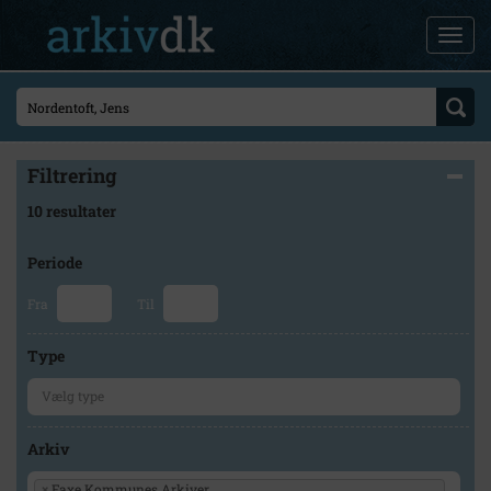
Filtrering
10 resultater
Periode
Fra
Til
Type
Arkiv
×
Faxe Kommunes Arkiver