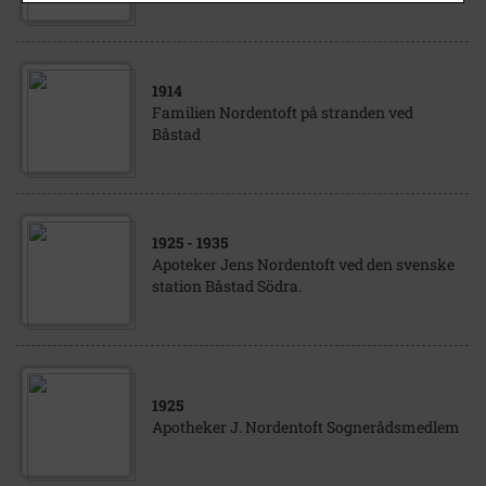
1914
Familien Nordentoft på stranden ved
Båstad
1925
- 1935
Apoteker Jens Nordentoft ved den svenske
station Båstad Södra.
1925
Apotheker J. Nordentoft Sognerådsmedlem