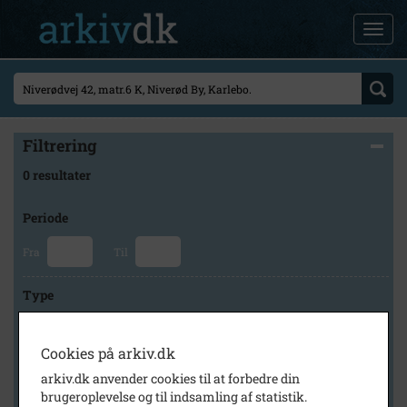
Filtrering
0 resultater
Periode
Fra
Til
Type
Cookies på arkiv.dk
Arkiv
arkiv.dk anvender cookies til at forbedre din
brugeroplevelse og til indsamling af statistik.
×
Fredensborg