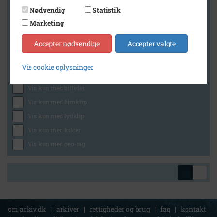
Nødvendig
Statistik
Marketing
Geografi
Accepter nødvendige
Accepter valgte
Vis cookie oplysninger
Generelt
Vis kun med billeder
Vis kun med filmklip
Vis kun med lydklip
Vis kun med kilder
Vis kun med geo-tag
om arkiv.dk
|
arkiver
|
rettigheder og brug
|
faq
|
kontakt