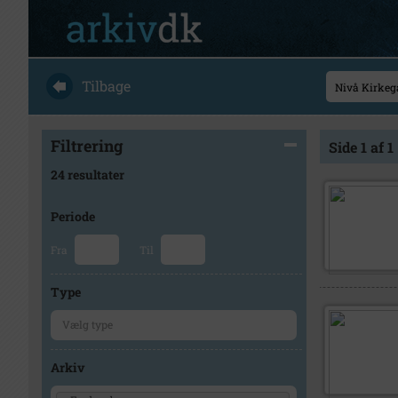
Tilbage
Filtrering
Side 1 af 1
24 resultater
Periode
Fra
Til
Type
Arkiv