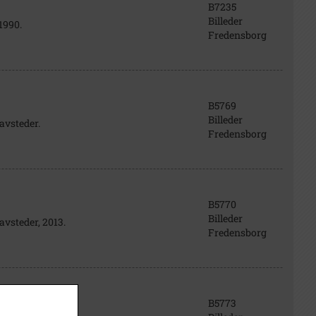
B7235
Billeder
1990.
Fredensborg
B5769
Billeder
avsteder.
Fredensborg
B5770
Billeder
avsteder, 2013.
Fredensborg
B5773