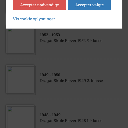
Dragør Skole. 4 klasse 1951.
Accepter nødvendige
Accepter valgte
Vis cookie oplysninger
1952
- 1953
Dragør Skole Elever 1952 5. klasse
1949
- 1950
Dragør Skole Elever 1949 2. klasse
1948
- 1949
Dragør Skole Elever 1948 1. klasse