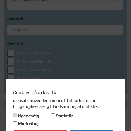
Geografi
Generelt
Vis kun med billeder
Vis kun med filmklip
Vis kun med lydklip
Vis kun med kilder
Vis kun med geo-tag
Cookies på arkiv.dk
arkiv.dk anvender cookies til at forbedre din
Side 1 af 1
brugeroplevelse og til indsamling af statistik.
Nødvendig
Statistik
Marketing
1951
- 1952