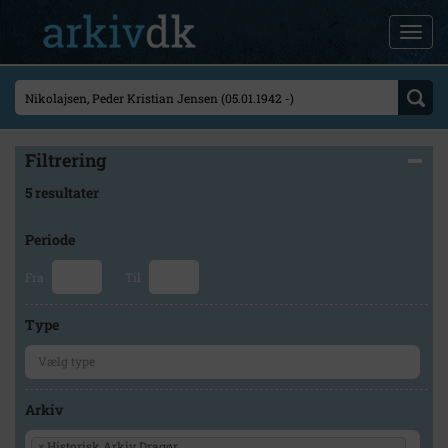
Filtrering
5 resultater
Periode
Fra
Til
Type
Arkiv
×
Historisk Arkiv Dragør