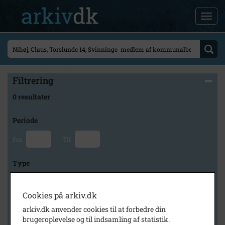
Filtrering
0 resultater
Periode
Fra
Til
Type
Cookies på arkiv.dk
Arkiv
arkiv.dk anvender cookies til at forbedre din
brugeroplevelse og til indsamling af statistik.
×
Svinninge Lokalhistoriske Arkiv