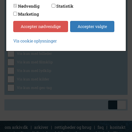
Nødvendig
Statistik
Marketing
Geografi
Accepter nødvendige
Accepter valgte
Vis cookie oplysninger
Generelt
Vis kun med billeder
Vis kun med filmklip
Vis kun med lydklip
Vis kun med kilder
Vis kun med geo-tag
om arkiv.dk
|
arkiver
|
rettigheder og brug
|
faq
|
kontakt