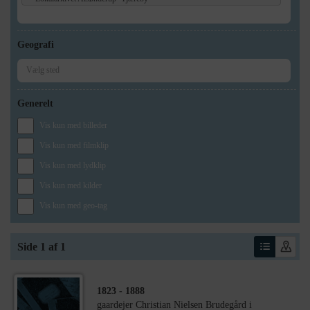
Geografi
Generelt
Vis kun med billeder
Vis kun med filmklip
Vis kun med lydklip
Vis kun med kilder
Vis kun med geo-tag
Side 1 af 1
1823
- 1888
gaardejer Christian Nielsen Brudegård i