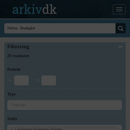
Filtrering
29 resultater
Periode
Fra
Til
Type
Arkiv
×
Lokalarkivet Alsønderup -Tjæreby