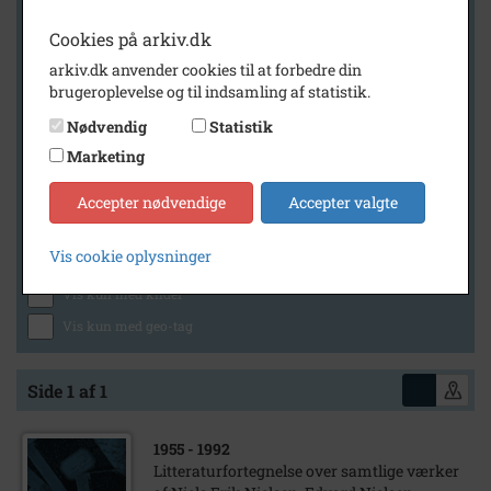
Cookies på arkiv.dk
arkiv.dk anvender cookies til at forbedre din
Geografi
brugeroplevelse og til indsamling af statistik.
Nødvendig
Statistik
Marketing
Generelt
Vis kun med billeder
Accepter nødvendige
Accepter valgte
Vis kun med filmklip
Vis cookie oplysninger
Vis kun med lydklip
Vis kun med kilder
Vis kun med geo-tag
Side 1 af 1
1955
- 1992
Litteraturfortegnelse over samtlige værker