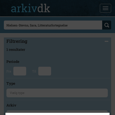
Filtrering
1 resultater
Periode
Fra
Til
Type
Arkiv
×
Stevns Lokalhistoriske Arkiv