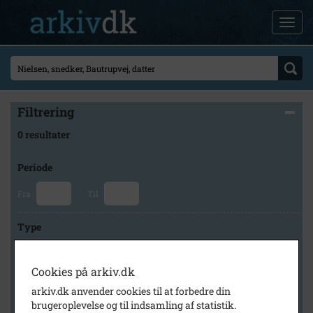
Filtrering
0 resultater
Periode
Fra
Til
Type
Cookies på arkiv.dk
Arkiv
arkiv.dk anvender cookies til at forbedre din
brugeroplevelse og til indsamling af statistik.
×
Kalundborg Lokalarkiv