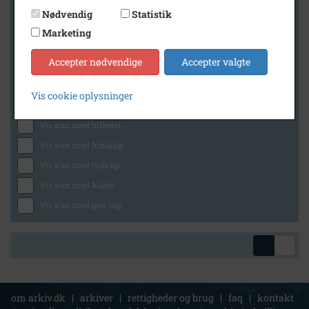
Nødvendig
Statistik
Marketing
Geografi
Accepter nødvendige
Accepter valgte
Vis cookie oplysninger
Generelt
Vis kun med billeder
Vis kun med filmklip
Vis kun med lydklip
Vis kun med kilder
Vis kun med geo-tag
om arkiv.dk
|
arkiver
|
rettigheder og brug
|
faq
|
kontakt