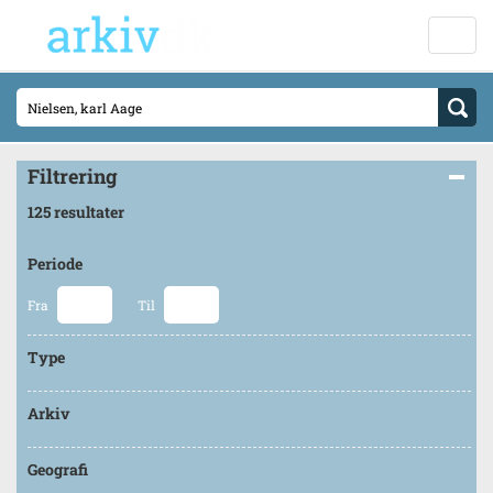
Filtrering
125 resultater
Periode
Fra
Til
Type
Arkiv
Geografi