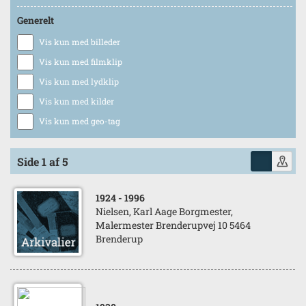
Generelt
Vis kun med billeder
Vis kun med filmklip
Vis kun med lydklip
Vis kun med kilder
Vis kun med geo-tag
Side 1 af 5
1924
- 1996
Nielsen, Karl Aage Borgmester,
Malermester Brenderupvej 10 5464
Brenderup