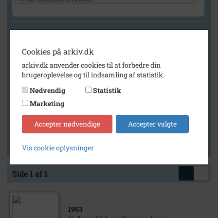
Geografi
Cookies på arkiv.dk
arkiv.dk anvender cookies til at forbedre din
Generelt
brugeroplevelse og til indsamling af statistik.
Vis kun med billeder
Nødvendig
Statistik
Vis kun med filmklip
Marketing
Vis kun med lydklip
Accepter nødvendige
Accepter valgte
Vis kun med kilder
Vis kun med geo-tag
Vis cookie oplysninger
Side 1 af 1
1963