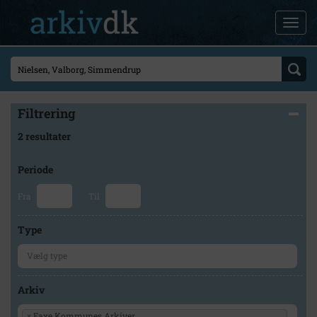
Filtrering
2 resultater
Periode
Fra
Til
Type
Arkiv
×
Faxe Kommunes Arkiver