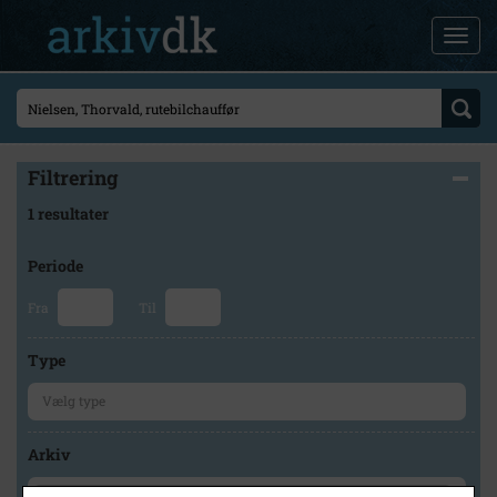
Filtrering
1 resultater
Periode
Fra
Til
Type
Arkiv
×
Stevns Lokalhistoriske Arkiv