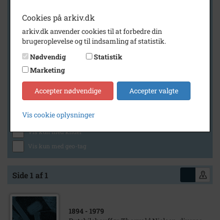
Cookies på arkiv.dk
arkiv.dk anvender cookies til at forbedre din
Geografi
brugeroplevelse og til indsamling af statistik.
Nødvendig
Statistik
Marketing
Generelt
Vis kun med billeder
Accepter nødvendige
Accepter valgte
Vis kun med filmklip
Vis cookie oplysninger
Vis kun med lydklip
Vis kun med kilder
Vis kun med geo-tag
Side 1 af 1
1894
- 1979