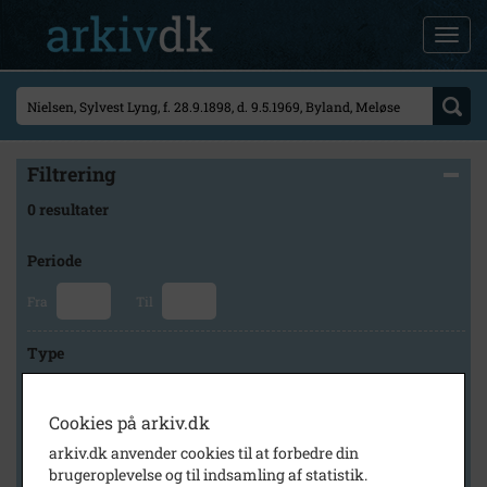
Filtrering
0 resultater
Periode
Fra
Til
Type
Cookies på arkiv.dk
Arkiv
arkiv.dk anvender cookies til at forbedre din
brugeroplevelse og til indsamling af statistik.
×
Lokalhistorisk Forening for Skævinge og Omegn