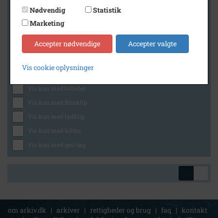
Nødvendig
Statistik
Marketing
Geografi
Accepter nødvendige
Accepter valgte
Vis cookie oplysninger
Generelt
Vis kun med billeder
Vis kun med filmklip
Vis kun med lydklip
Vis kun med kilder
Vis kun med geo-tag
om arkiv.dk
|
arkiver
|
rettigheder og brug
|
faq
|
kontakt