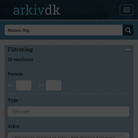
Filtrering
20 resultater
Periode
Fra
Til
Type
Arkiv
×
Byhistorisk Samling og Arkiv i Høje-Taastrup Kommune