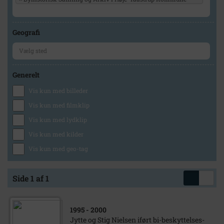
Geografi
Generelt
Vis kun med billeder
Vis kun med filmklip
Vis kun med lydklip
Vis kun med kilder
Vis kun med geo-tag
Side 1 af 1
1995
- 2000
Jytte og Stig Nielsen iført bi-beskyttelses-