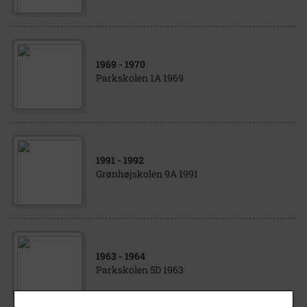
1969
- 1970
Parkskolen 1A 1969
1991
- 1992
Grønhøjskolen 9A 1991
1963
- 1964
Parkskolen 5D 1963