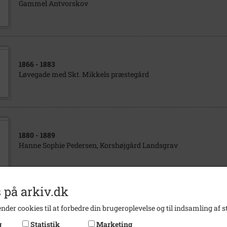
Gammel Antvorskov
1866
- 1883
Løvegade med Skt. Mikkels præstegård
1880
- 1889
Hanne Sophie Pedersen, Korshøjgård Landsgrav
 på arkiv.dk
1866
- 1883
nder cookies til at forbedre din brugeroplevelse og til indsamling af st
Sankt Mikkels kirke set fra Stenstuegade
g
Statistik
Marketing