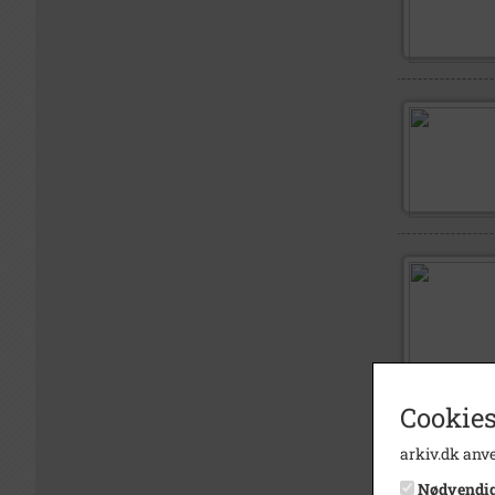
Cookies
arkiv.dk anve
Nødvendi