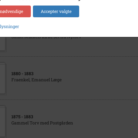
 nødvendige
Accepter valgte
plysninger
1866
- 1883
Sankt Mikkels kirke set fra Nytorv
1880
- 1883
Fraenkel, Emanuel Læge
1875
- 1883
Gammel Torv med Postgården