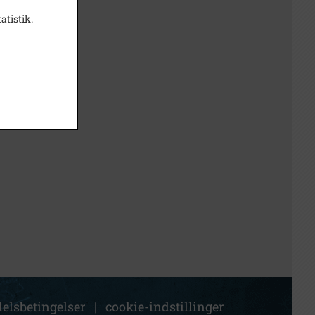
atistik.
elsbetingelser
|
cookie-indstillinger