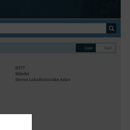
Liste
Kort
B977
Billeder
Stevns Lokalhistoriske Arkiv