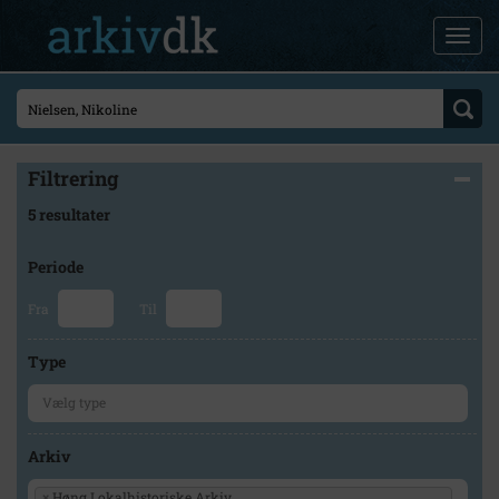
Filtrering
5 resultater
Periode
Fra
Til
Type
Arkiv
×
Høng Lokalhistoriske Arkiv