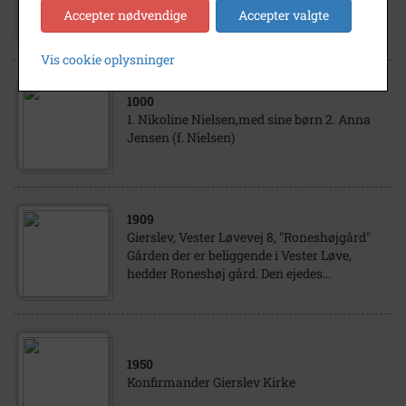
Nikoline Nielsen, Olav Jensens mormor.
Accepter nødvendige
Accepter valgte
Vis cookie oplysninger
1000
1. Nikoline Nielsen,med sine børn 2. Anna
Jensen (f. Nielsen)
1909
Gierslev, Vester Løvevej 8, "Roneshøjgård"
Gården der er beliggende i Vester Løve,
hedder Roneshøj gård. Den ejedes...
1950
Konfirmander Gierslev Kirke