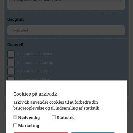
Geografi
Generelt
Vis kun med billeder
Vis kun med filmklip
Vis kun med lydklip
Vis kun med kilder
Vis kun med geo-tag
Cookies på arkiv.dk
arkiv.dk anvender cookies til at forbedre din
Side 1 af 1
brugeroplevelse og til indsamling af statistik.
Nødvendig
Statistik
Marketing
1000