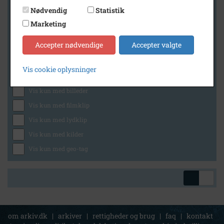
Nødvendig
Statistik
Marketing
Geografi
Accepter nødvendige
Accepter valgte
Vis cookie oplysninger
Generelt
Vis kun med billeder
Vis kun med filmklip
Vis kun med lydklip
Vis kun med kilder
Vis kun med geo-tag
om arkiv.dk
|
arkiver
|
rettigheder og brug
|
faq
|
kontakt