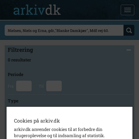
Filtrering
0 resultater
Periode
Fra
Til
Type
Cookies på arkiv.dk
Arkiv
arkiv.dk anvender cookies til at forbedre din
brugeroplevelse og til indsamling af statistik.
×
Asperup Roerslev Lokalhistoriske Arkiv