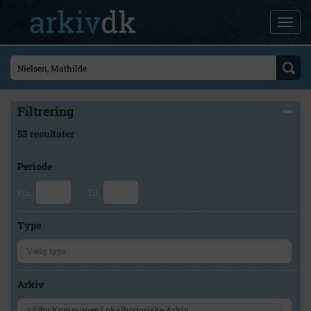
Filtrering
53 resultater
Periode
Fra
Til
Type
Arkiv
×
Ejby Kommunes Lokalhistoriske Arkiv