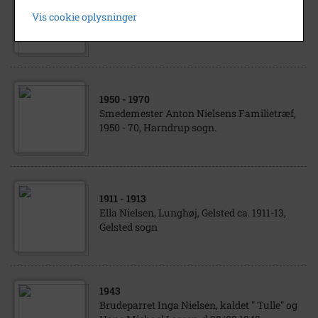
Bryllup i Brenderup d. 22/5 1921, Brud:
Vis cookie oplysninger
Karen Johanne Nielsen, gom: Marinus
Hansen Brenderup sogn
1950
- 1970
Smedemester Anton Nielsens Familietræf,
1950 - 70, Harndrup sogn.
1911
- 1913
Ella Nielsen, Lunghøj, Gelsted ca. 1911-13,
Gelsted sogn
1943
Brudeparret Inga Nielsen, kaldet " Tulle" og