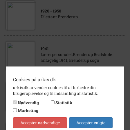
1920
- 1950
Dilettant.Brenderup
1941
Lærerpersonalet.Brenderup Realskole
antagelig 1941, Brenderup sogn
Cookies på arkiv.dk
arkiv.dk anvender cookies til at forbedre din
1933
brugeroplevelse og til indsamling af statistik.
Inga Nielsen. kaldet "Tulle" Aahøjrup Mark.
ca 1933, Brenderup sogn
Nødvendig
Statistik
Marketing
Accepter nødvendige
Accepter valgte
1921