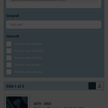
Geografi
Generelt
Vis kun med billeder
Vis kun med filmklip
Vis kun med lydklip
Vis kun med kilder
Vis kun med geo-tag
Side 1 af 2
1879
- 1903