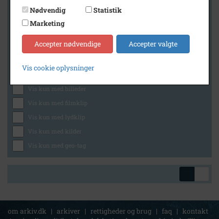
Nødvendig
Statistik
Marketing
Geografi
Accepter nødvendige
Accepter valgte
Vis cookie oplysninger
Generelt
Vis kun med billeder
Vis kun med filmklip
Vis kun med lydklip
Vis kun med kilder
Vis kun med geo-tag
om arkiv.dk
|
arkiver
|
rettigheder og brug
|
faq
|
kontakt