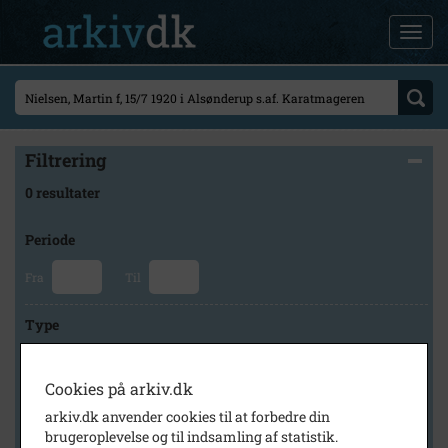
Filtrering
0 resultater
Periode
Fra
Til
Type
Cookies på arkiv.dk
Arkiv
arkiv.dk anvender cookies til at forbedre din
brugeroplevelse og til indsamling af statistik.
×
Lokalarkivet Alsønderup -Tjæreby