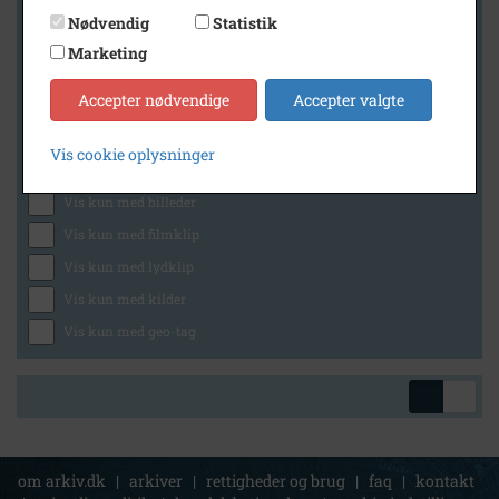
Nødvendig
Statistik
Marketing
Geografi
Accepter nødvendige
Accepter valgte
Vis cookie oplysninger
Generelt
Vis kun med billeder
Vis kun med filmklip
Vis kun med lydklip
Vis kun med kilder
Vis kun med geo-tag
om arkiv.dk
|
arkiver
|
rettigheder og brug
|
faq
|
kontakt