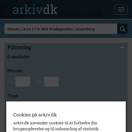
Filtrering
0 resultater
Periode
Fra
Til
Type
Cookies på arkiv.dk
Arkiv
arkiv.dk anvender cookies til at forbedre din
brugeroplevelse og til indsamling af statistik.
×
Lokalarkivet Alsønderup -Tjæreby