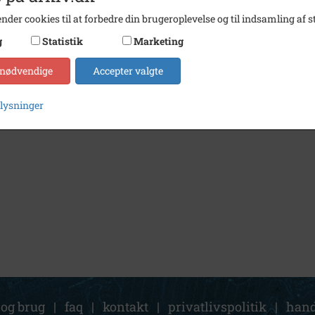
nder cookies til at forbedre din brugeroplevelse og til indsamling af st
g
Statistik
Marketing
 nødvendige
Accepter valgte
plysninger
 og brug
|
faq
|
kontakt
|
privatlivspolitik
|
hand