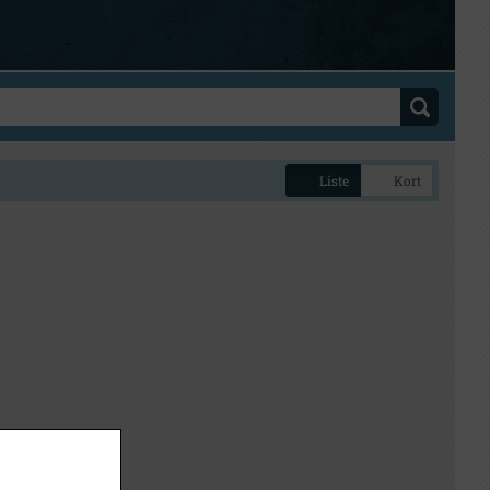
Liste
Kort