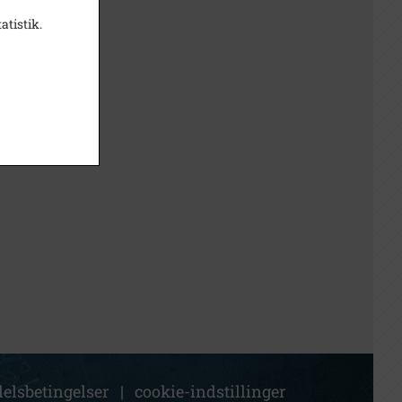
atistik.
elsbetingelser
|
cookie-indstillinger