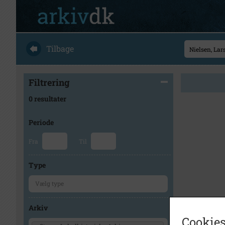
Tilbage
Filtrering
0 resultater
Periode
Fra
Til
Type
Arkiv
Cookies