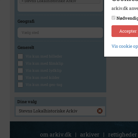
×
Stevns Lokalhistoriske Arkiv
arkiv.dk anve
Nødvendi
Geografi
Accepter
Vis cookie o
Generelt
Vis kun med billeder
Vis kun med filmklip
Vis kun med lydklip
Vis kun med kilder
Vis kun med geo-tag
Dine valg
Stevns Lokalhistoriske Arkiv
om arkiv.dk
|
arkiver
|
rettigheder