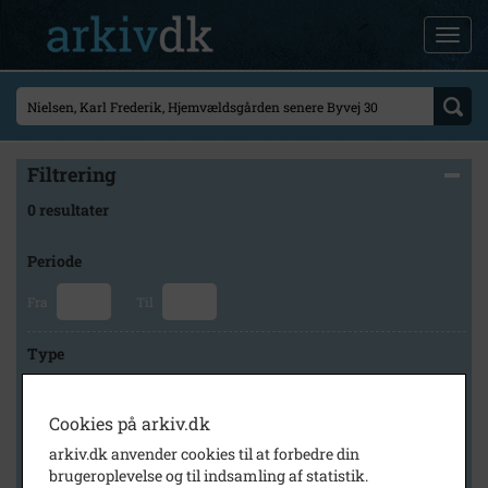
Filtrering
0 resultater
Periode
Fra
Til
Type
Cookies på arkiv.dk
Arkiv
arkiv.dk anvender cookies til at forbedre din
brugeroplevelse og til indsamling af statistik.
×
Svinninge Lokalhistoriske Arkiv