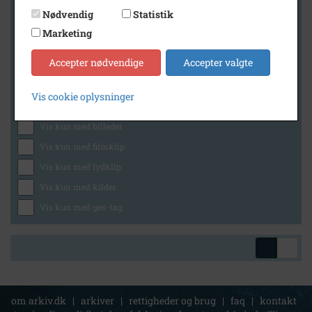
Nødvendig
Statistik
Marketing
Geografi
Accepter nødvendige
Accepter valgte
Vis cookie oplysninger
Generelt
Vis kun med billeder
Vis kun med filmklip
Vis kun med lydklip
Vis kun med kilder
Vis kun med geo-tag
om arkiv.dk
|
arkiver
|
rettigheder og brug
|
faq
|
kontakt