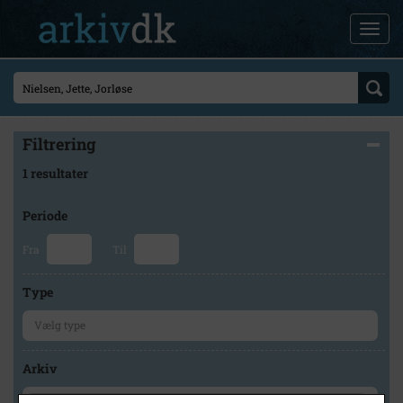
Filtrering
1 resultater
Periode
Fra
Til
Type
Arkiv
×
Hvidebæk Lokalhistorisk Arkiv