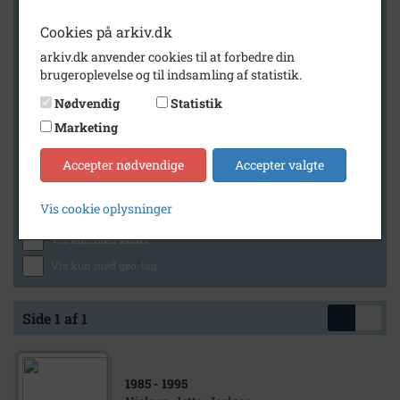
Cookies på arkiv.dk
arkiv.dk anvender cookies til at forbedre din
Geografi
brugeroplevelse og til indsamling af statistik.
Nødvendig
Statistik
Marketing
Generelt
Vis kun med billeder
Accepter nødvendige
Accepter valgte
Vis kun med filmklip
Vis cookie oplysninger
Vis kun med lydklip
Vis kun med kilder
Vis kun med geo-tag
Side 1 af 1
1985
- 1995