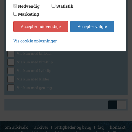
Nødvendig
Statistik
Marketing
Geografi
Accepter nødvendige
Accepter valgte
Vis cookie oplysninger
Generelt
Vis kun med billeder
Vis kun med filmklip
Vis kun med lydklip
Vis kun med kilder
Vis kun med geo-tag
om arkiv.dk
|
arkiver
|
rettigheder og brug
|
faq
|
kontakt