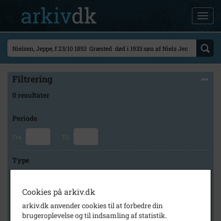
Filtrering
0 resultater
Periode
Fra
Til
Type
Cookies på arkiv.dk
Arkiv
arkiv.dk anvender cookies til at forbedre din
brugeroplevelse og til indsamling af statistik.
×
Lokalarkivet Alsønderup -Tjæreby