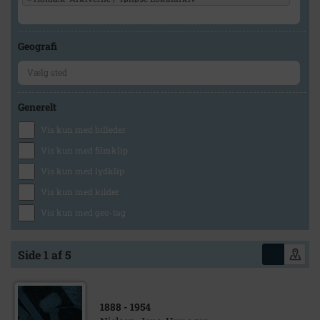
Geografi
Generelt
Vis kun med billeder
Vis kun med filmklip
Vis kun med lydklip
Vis kun med kilder
Vis kun med geo-tag
Side 1 af 5
1888
- 1954