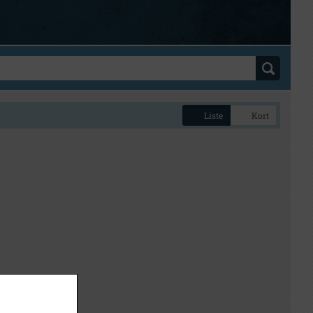
Liste
Kort