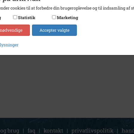
nder cookies til at forbedre din brugeroplevelse og til indsamling af st
g
Statistik
Marketing
 nødvendige
Accepter valgte
plysninger
 og brug
|
faq
|
kontakt
|
privatlivspolitik
|
hand