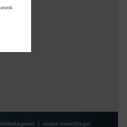
atistik.
elsbetingelser
|
cookie-indstillinger