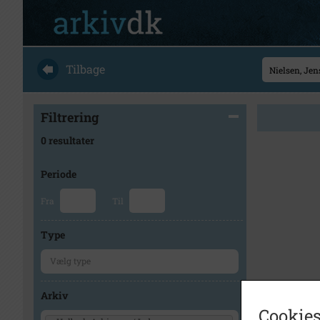
Tilbage
Filtrering
0 resultater
Periode
Fra
Til
Type
Arkiv
Cookies