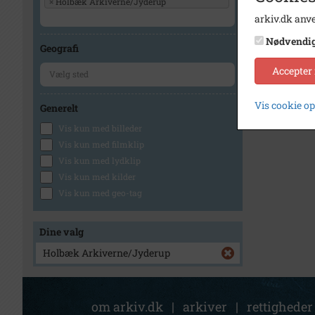
×
Holbæk Arkiverne/Jyderup
arkiv.dk anve
Nødvendi
Geografi
Accepter
Vis cookie o
Generelt
Vis kun med billeder
Vis kun med filmklip
Vis kun med lydklip
Vis kun med kilder
Vis kun med geo-tag
Dine valg
Holbæk Arkiverne/Jyderup
om arkiv.dk
|
arkiver
|
rettigheder