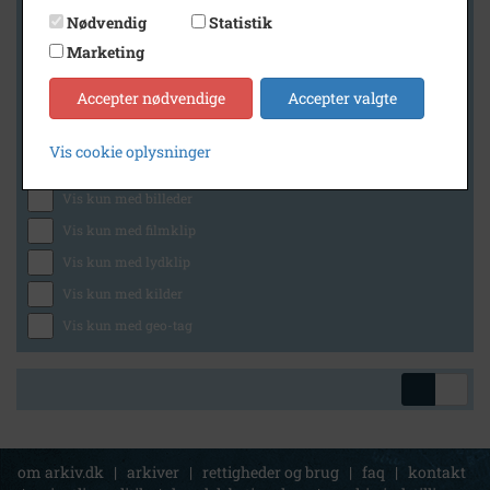
Nødvendig
Statistik
Marketing
Geografi
Accepter nødvendige
Accepter valgte
Vis cookie oplysninger
Generelt
Vis kun med billeder
Vis kun med filmklip
Vis kun med lydklip
Vis kun med kilder
Vis kun med geo-tag
om arkiv.dk
|
arkiver
|
rettigheder og brug
|
faq
|
kontakt