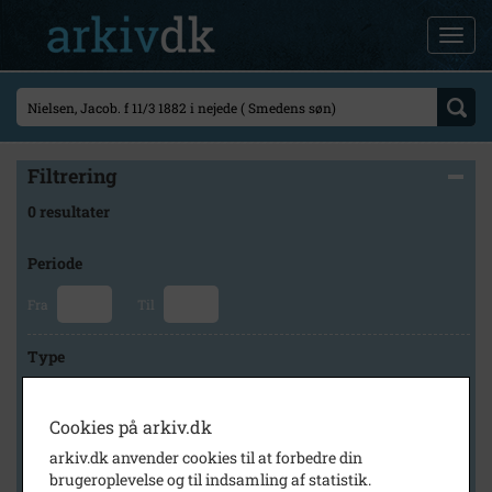
Filtrering
0 resultater
Periode
Fra
Til
Type
Cookies på arkiv.dk
Arkiv
arkiv.dk anvender cookies til at forbedre din
brugeroplevelse og til indsamling af statistik.
×
Lokalarkivet Alsønderup -Tjæreby