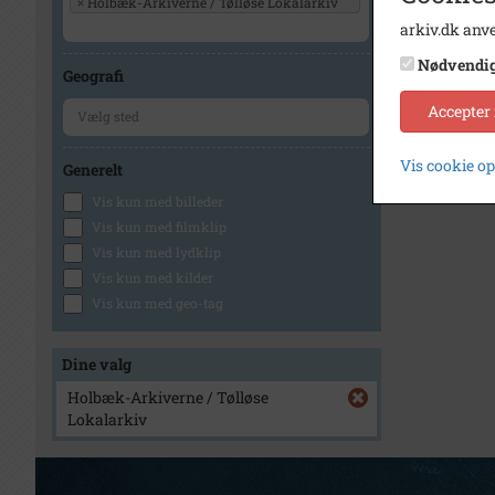
×
Holbæk-Arkiverne / Tølløse Lokalarkiv
arkiv.dk anve
Nødvendi
Geografi
Accepter
Vis cookie o
Generelt
Vis kun med billeder
Vis kun med filmklip
Vis kun med lydklip
Vis kun med kilder
Vis kun med geo-tag
Dine valg
Holbæk-Arkiverne / Tølløse
Lokalarkiv