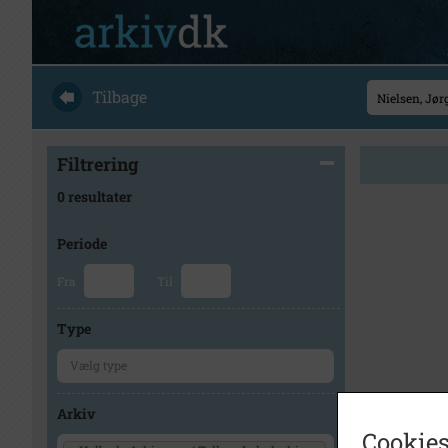
Tilbage
Filtrering
0 resultater
Periode
Fra
Til
Type
Arkiv
Cookies