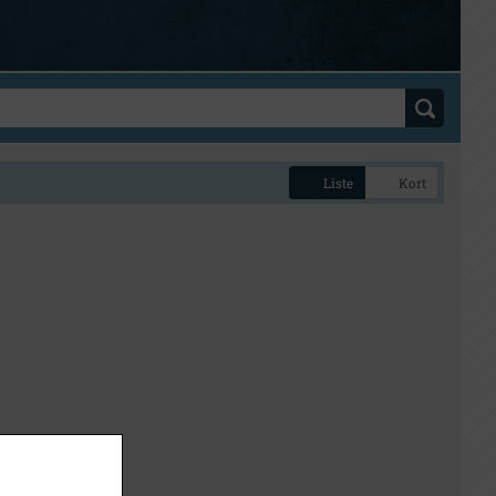
Liste
Kort