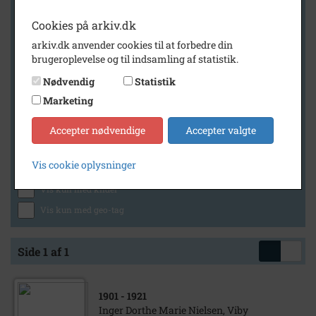
Cookies på arkiv.dk
arkiv.dk anvender cookies til at forbedre din
Geografi
brugeroplevelse og til indsamling af statistik.
Nødvendig
Statistik
Marketing
Generelt
Vis kun med billeder
Accepter nødvendige
Accepter valgte
Vis kun med filmklip
Vis cookie oplysninger
Vis kun med lydklip
Vis kun med kilder
Vis kun med geo-tag
Side 1 af 1
1901
- 1921
Inger Dorthe Marie Nielsen, Viby