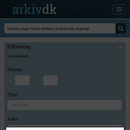
Filtrering
1 resultater
Periode
Fra
Til
Type
Arkiv
×
Kauslunde-Gamborg lokalhistoriske Arkiv