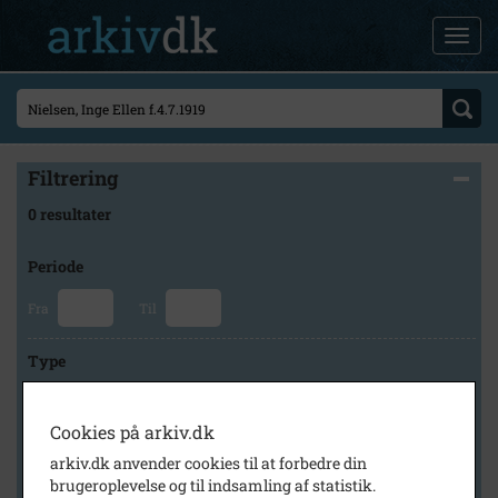
Filtrering
0 resultater
Periode
Fra
Til
Type
Cookies på arkiv.dk
Arkiv
arkiv.dk anvender cookies til at forbedre din
brugeroplevelse og til indsamling af statistik.
×
Slagelse Stads- og Lokalarkiv