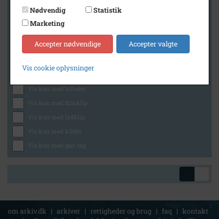
Nødvendig
Statistik
Marketing
Geografi
Accepter nødvendige
Accepter valgte
Vis cookie oplysninger
Generelt
Vis kun med billeder
Vis kun med filmklip
Vis kun med lydklip
Vis kun med kilder
Vis kun med geo-tag
om arkiv.dk
|
arkiver
|
rettigheder og brug
|
faq
|
kontakt