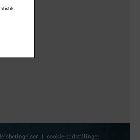
atistik.
elsbetingelser
|
cookie-indstillinger