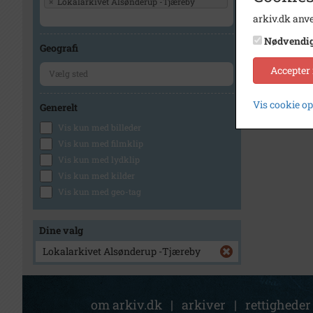
×
Lokalarkivet Alsønderup -Tjæreby
arkiv.dk anve
Nødvendi
Geografi
Accepter
Vis cookie o
Generelt
Vis kun med billeder
Vis kun med filmklip
Vis kun med lydklip
Vis kun med kilder
Vis kun med geo-tag
Dine valg
Lokalarkivet Alsønderup -Tjæreby
om arkiv.dk
|
arkiver
|
rettigheder