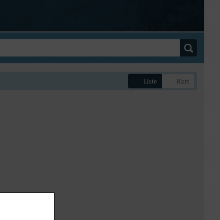
Liste
Kort