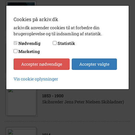
1886
- 1959
Hans Peter Nielsen Stationsvej 5 ( GM )
Cookies på arkiv.dk
4672 Klippinge
arkiv.dk anvender cookies til at forbedre din
brugeroplevelse og til indsamling af statistik.
Nødvendig
Statistik
Marketing
1824
- 1860
Niels "Egelund" Nielsen Frøslev
Accepter nødvendige
Accepter valgte
Vis cookie oplysninger
1853
- 1900
Skibsreder Jens Peter Nielsen Skibladner)
1914