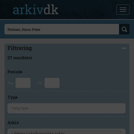
Filtrering
27 resultater
Periode
Fra
Til
Type
Arkiv
×
Stevns Lokalhistoriske Arkiv