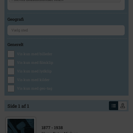
Geografi
Generelt
Vis kun med billeder
Vis kun med filmklip
Vis kun med lydklip
Vis kun med kilder
Vis kun med geo-tag
Side 1 af 1
1877
- 1938