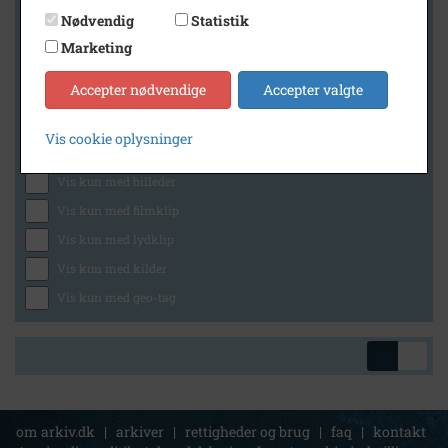
Nødvendig
Statistik
Marketing
Geografi
Accepter nødvendige
Accepter valgte
Vis cookie oplysninger
Generelt
Vis kun med billeder
Vis kun med filmklip
Vis kun med lydklip
Vis kun med kilder
Vis kun med geo-tag
om arkiv.dk
|
arkiver
|
rettigheder og brug
|
faq
|
kontakt