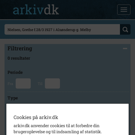
Filtrering
0 resultater
Periode
Fra
Til
Type
Cookies på arkiv.dk
Arkiv
arkiv.dk anvender cookies til at forbedre din
brugeroplevelse og til indsamling af statistik.
×
Lokalarkivet Alsønderup -Tjæreby