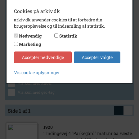
Cookies på arkiv.dk
arkiv.dk anvender cookies til at forbedre din
Geografi
brugeroplevelse og til indsamling af statistik.
Nødvendig
Statistik
Marketing
Generelt
Vis kun med billeder
Accepter nødvendige
Accepter valgte
Vis kun med filmklip
Vis cookie oplysninger
Vis kun med lydklip
Vis kun med kilder
Vis kun med geo-tag
Side 1 af 1
1920
Tindingevej 4 "Parkegård" matr.nr 6a Fæste