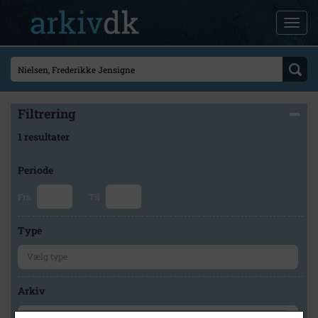
Filtrering
1 resultater
Periode
Fra
Til
Type
Arkiv
×
Høng Lokalhistoriske Arkiv