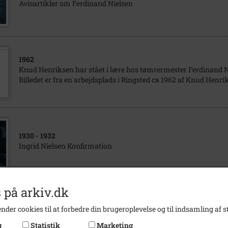
Avisartikler om Ferdinand Nielsen
1962
Knud Henriksen har stået i lære hos tømrermester Ferdinand N
Billedet er fra en arbejdsplads i Ringsted ca 1962 af Knud Henr
1930
- 1932
Ingrid Nielsen Konfirmation
 på arkiv.dk
1000
Kragerupgårdsvej 20 "Engelsbjerg- gård" Garagelænge set fra går
nder cookies til at forbedre din brugeroplevelse og til indsamling af st
grundmur med tag af pap. Ca 1930 bliver det ændret til asbest 
g
Statistik
Marketing
Nielsen.