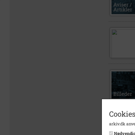
Cookies
arkiv.dk anve
Nødvendi