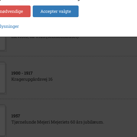
 nødvendige
Accepter valgte
plysninger
1922
- 1927
Elevfoto, ca. 1925.(Missionshuset).
1900
- 1917
Kragerupgårdsvej 16
1957
Tjørnelunde Mejeri Mejeriets 60 års jubilæum.