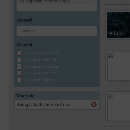
×
Høng Lokalhistoriske Arkiv
Geografi
Generelt
Vis kun med billeder
Vis kun med filmklip
Vis kun med lydklip
Vis kun med kilder
Vis kun med geo-tag
Dine valg
Høng Lokalhistoriske Arkiv