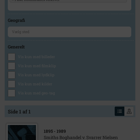
Geografi
Generelt
Vis kun med billeder
Vis kun med filmklip
Vis kun med lydklip
Vis kun med kilder
Vis kun med geo-tag
Side 1 af 1
1895
- 1989
Smiths Boghandel v. Svarrer Nielsen