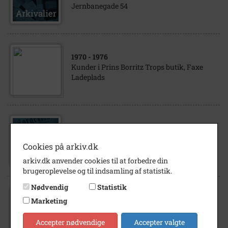
Jernbanegade 54
1970
- 1976
Kunder i Prins Borritz Trops butik, Faxe
Ladeplads
2020
Faxe Kommunes ældste se død SJ 6/6-2020
Cookies på arkiv.dk
arkiv.dk anvender cookies til at forbedre din
brugeroplevelse og til indsamling af statistik.
Nødvendig
Statistik
Marketing
2016
Emmas runde dag SJ 12/1-2016
Accepter nødvendige
Accepter valgte