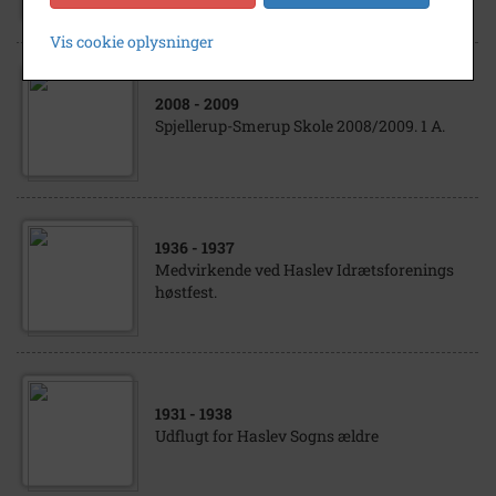
Vis cookie oplysninger
2008
- 2009
Spjellerup-Smerup Skole 2008/2009. 1 A.
1936
- 1937
Medvirkende ved Haslev Idrætsforenings
høstfest.
1931
- 1938
Udflugt for Haslev Sogns ældre