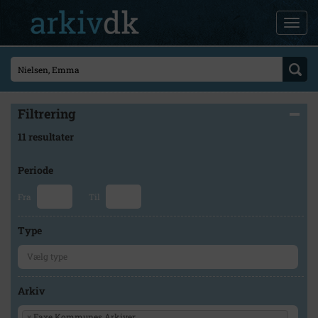
Filtrering
11 resultater
Periode
Fra
Til
Type
Arkiv
×
Faxe Kommunes Arkiver