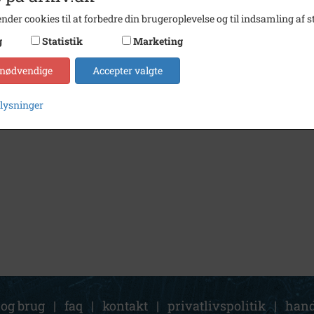
nder cookies til at forbedre din brugeroplevelse og til indsamling af st
g
Statistik
Marketing
 nødvendige
Accepter valgte
plysninger
 og brug
|
faq
|
kontakt
|
privatlivspolitik
|
hand