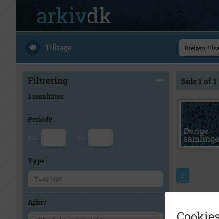
Tilbage
Filtrering
Side 1 af 1
1 resultater
Periode
Fra
Til
Type
1
Arkiv
Cookies