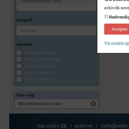
×
Ribe Byhistoriske Arkiv
arkiv.dk anve
Nødvendi
Geografi
Accepter
Vis cookie o
Generelt
Vis kun med billeder
Vis kun med filmklip
Vis kun med lydklip
Vis kun med kilder
Vis kun med geo-tag
Dine valg
Ribe Byhistoriske Arkiv
om arkiv.dk
|
arkiver
|
rettigheder