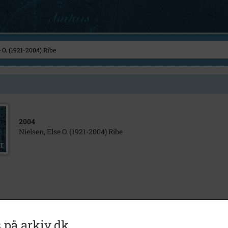
2004
Nielsen, Else O. (1921-2004) Ribe
 på arkiv.dk