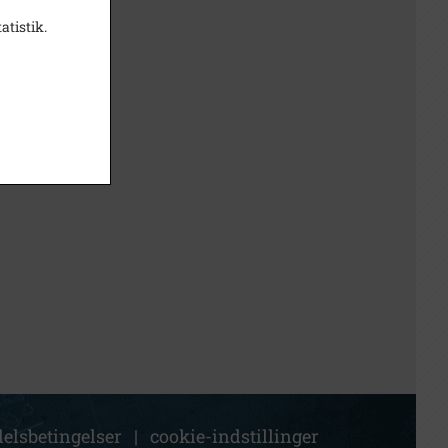
atistik.
elsbetingelser
|
cookie-indstillinger