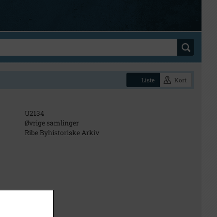
Liste
Kort
U2134
Øvrige samlinger
Ribe Byhistoriske Arkiv