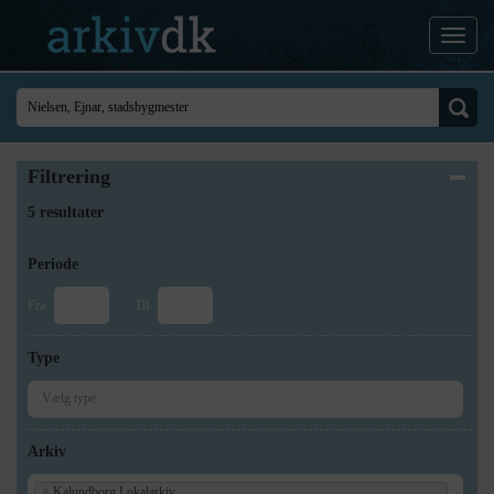
Filtrering
5 resultater
Periode
Fra
Til
Type
Arkiv
×
Kalundborg Lokalarkiv