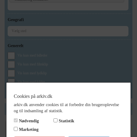
Geografi
Generelt
Vis kun med billeder
Vis kun med filmklip
Vis kun med lydklip
Vis kun med kilder
Vis kun med geo-tag
Cookies på arkiv.dk
arkiv.dk anvender cookies til at forbedre din brugeroplevelse
Side 1 af 1
og til indsamling af statistik.
Nødvendig
Statistik
1684
- 1967
Marketing
Ejnar Nielsen, stadsbygmester udklip 70 år