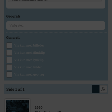
Geografi
Generelt
Vis kun med billeder
Vis kun med filmklip
Vis kun med lydklip
Vis kun med kilder
Vis kun med geo-tag
Side 1 af 1
1960