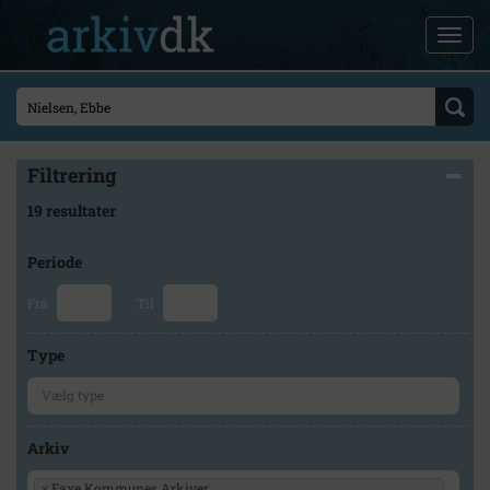
Filtrering
19 resultater
Periode
Fra
Til
Type
Arkiv
×
Faxe Kommunes Arkiver