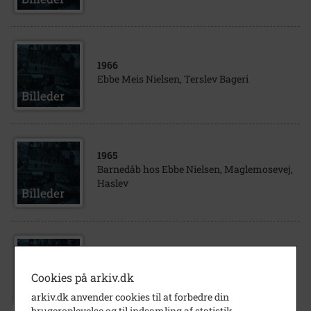
1966
Ebbe Meis Nielsen, Terslev Bageri
1965
Barnedåb hos Ebbe Nielsen, Maglemosevej,
Haslev
1967
Barnedåb hos Ebbe Nielsen, Maglemosevej
Cookies på arkiv.dk
46, Haslev
arkiv.dk anvender cookies til at forbedre din
brugeroplevelse og til indsamling af statistik.