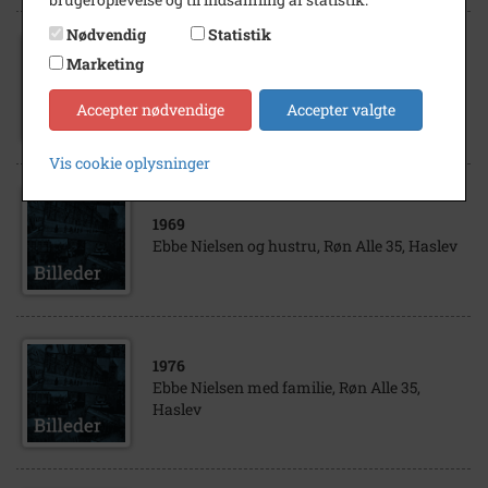
Nødvendig
Statistik
1963
Marketing
Ebbe Nielsen og hustru, Søndergade 3,
Haslev
Accepter nødvendige
Accepter valgte
Vis cookie oplysninger
1969
Ebbe Nielsen og hustru, Røn Alle 35, Haslev
1976
Ebbe Nielsen med familie, Røn Alle 35,
Haslev