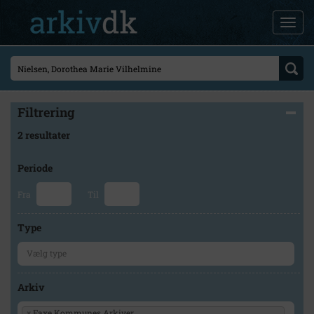
Filtrering
2 resultater
Periode
Fra
Til
Type
Arkiv
×
Faxe Kommunes Arkiver