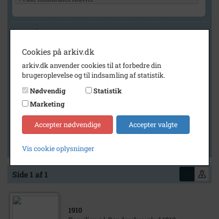
Geografi
Cookies på arkiv.dk
arkiv.dk anvender cookies til at forbedre din
Generelt
brugeroplevelse og til indsamling af statistik.
Vis kun med billeder
Nødvendig
Statistik
Vis kun med filmklip
Marketing
Vis kun med lydklip
Accepter nødvendige
Accepter valgte
Vis kun med kilder
Vis kun med geo-tag
Vis cookie oplysninger
Side 1 af 1
1910