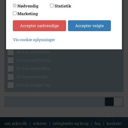
Nødvendig
Statistik
Marketing
Geografi
Accepter nødvendige
Accepter valgte
Vis cookie oplysninger
Generelt
Vis kun med billeder
Vis kun med filmklip
Vis kun med lydklip
Vis kun med kilder
Vis kun med geo-tag
om arkiv.dk
|
arkiver
|
rettigheder og brug
|
faq
|
kontakt