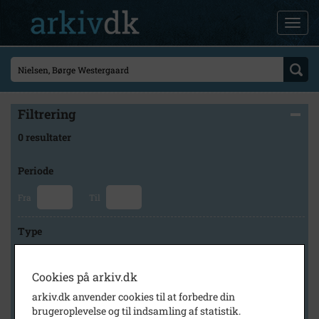
Filtrering
0 resultater
Periode
Fra
Til
Type
Cookies på arkiv.dk
Arkiv
arkiv.dk anvender cookies til at forbedre din
brugeroplevelse og til indsamling af statistik.
×
Holbæk-Arkiverne / Tølløse Lokalarkiv